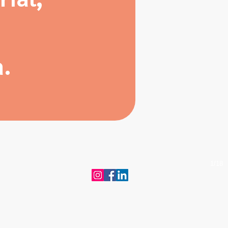
a.
1/18