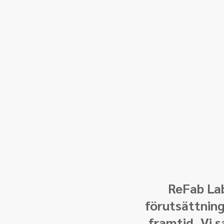
ReFab Lab
förutsättning
framtid. Vi s