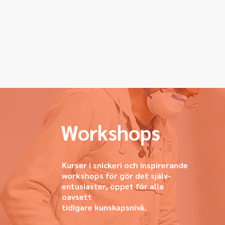
Workshops
Kurser i snickeri och inspirerande
workshops för gör det själv-
entusiaster, öppet för alla
oavsett
tidigare kunskapsnivå.