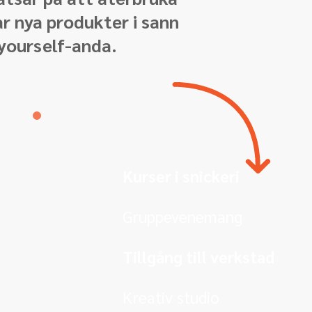
r nya produkter i sann
 yourself-anda.
Kurser i snickeri
Gruppevenemang
Tillgång till verkstad
Kreativ studio