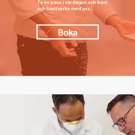
Ta en paus i vardagen och kom
och hantverka med oss.
Boka