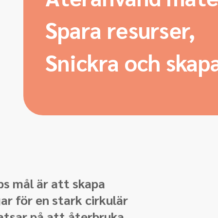
Spara resurser,
Snickra och skap
s mål är att skapa
ar för en stark cirkulär
atsar på att återbruka