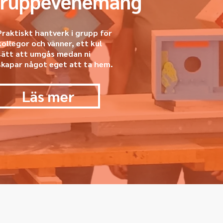
ruppevenemang
Praktiskt hantverk i grupp för
kollegor och vänner, ett kul
sätt att umgås medan ni
skapar något eget att ta hem.
Läs mer