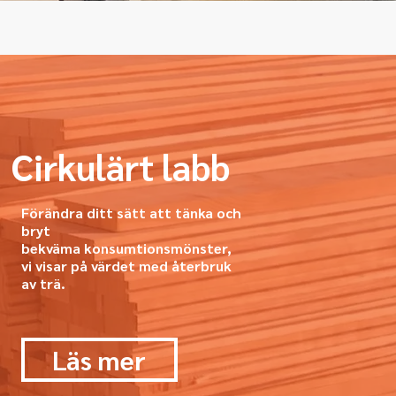
Cirkulärt labb
Förändra ditt sätt att tänka och
bryt
bekväma
konsumtionsmönster,
vi visar på värdet med återbruk
av trä.
Läs mer