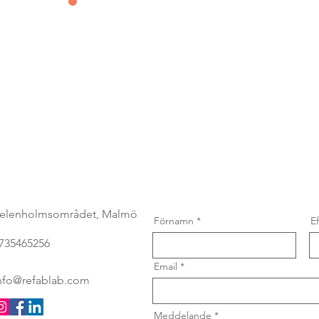
Kontakta oss
&
prenumerera
elenholmsområdet, Malmö
Förnamn
E
735465256
Email
nfo@refablab.com
Meddelande