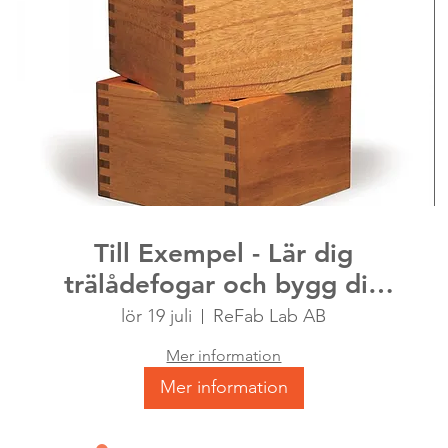
Till Exempel - Lär dig
trälådefogar och bygg din
egen behållare
lör 19 juli
ReFab Lab AB
Mer information
Mer information