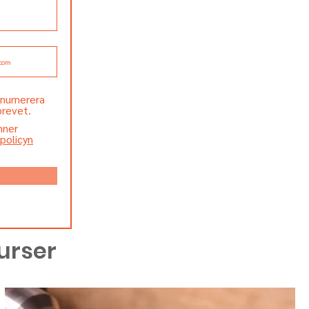
renumerera
brevet.
nner
spolicyn
d
kurser