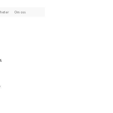
heter
Om oss
e.
r