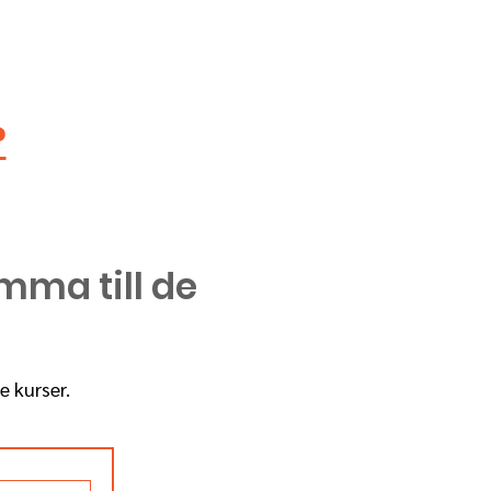
?
omma till de
e kurser.