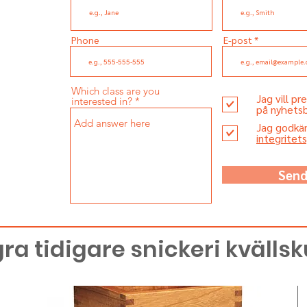
 kurs
ld eller
Phone
E-post
u delta i
enare
Which class are you
m?
Jag vill p
interested in?
på nyhets
Jag godkä
integritet
 till vår e-
a och få
ringar om
Sen
ta
iga klasser
ra tidigare snickeri kvälls