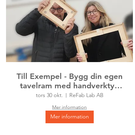
Till Exempel - Bygg din egen
tavelram med handverktyg
och återanvänt material
tors 30 okt.
ReFab Lab AB
Mer information
Mer information