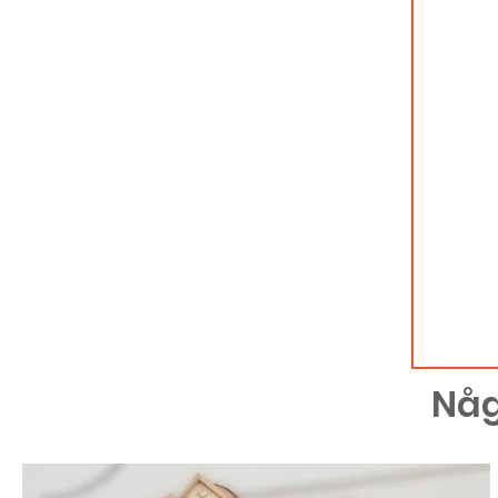
Är en
slutså
vill d
ett s
datu
Anmäl dig
postlist
uppdate
våra näs
tillgängl
Någ