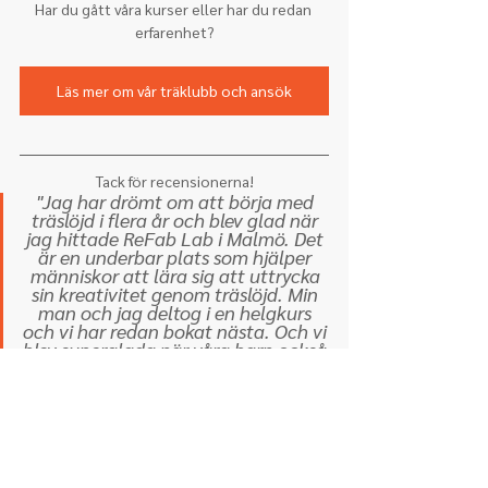
Har du gått våra kurser eller har du redan 
erfarenhet?
Läs mer om vår träklubb och ansök
Tack för recensionerna!
"Jag har drömt om att börja med 
träslöjd i flera år och blev glad när 
jag hittade ReFab Lab i Malmö. Det 
är en underbar plats som hjälper 
människor att lära sig att uttrycka 
sin kreativitet genom träslöjd. Min 
man och jag deltog i en helgkurs 
och vi har redan bokat nästa. Och vi 
blev superglada när våra barn också 
fick chansen att upptäcka träslöjd 
under sommarlägret. Kevin och 
hela teamet är helt fantastiska - 
mycket professionella och väldigt 
hjälpsamma. Jag rekommenderar 
dem starkt!"
Asya