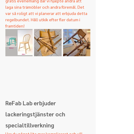
gratis evenemang där vi hjälpte andra att 
laga sina trämöbler och andra föremål. Det 
var så roligt att vi planerar att erbjuda detta 
regelbundet. Håll utkik efter fler datum i 
framtiden!
ReFab Lab erbjuder 
lackeringstjänster och 
specialtillverkning
Har du något lite mer komplicerat och vill 