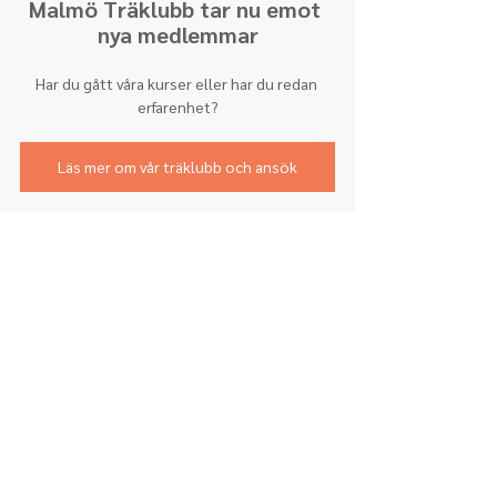
Malmö Träklubb tar nu emot 
nya medlemmar
Har du gått våra kurser eller har du redan 
erfarenhet?
Läs mer om vår träklubb och ansök
Vi uppskattar dina recensioner!
"
Rekommenderas starkt för alla som är 
intresserade av att börja träbearbeta! 
Kurserna är välstrukturerade och 
roliga. Och Kevin är mycket erfaren, 
tålmodig och alltid villig att hjälpa till.
"
Nourhan
Se fler recensioner