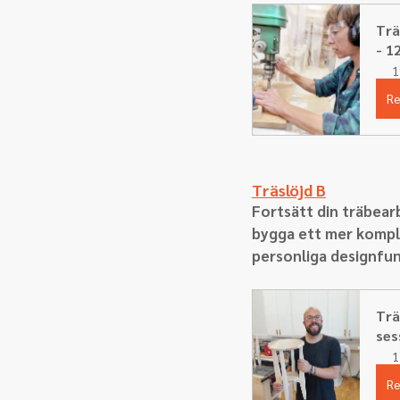
Trä
- 12
1
Re
Träslöjd B
Fortsätt din träbea
bygga ett mer komple
personliga designfunk
Trä
ses
1
Re