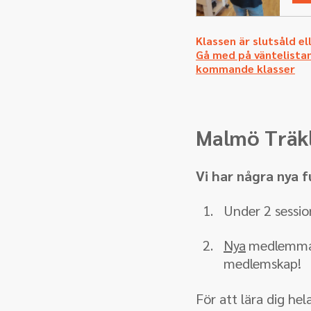
Klassen är slutsåld el
Gå med på väntelistan
kommande klasser
Malmö Träkl
Vi har några nya f
Under 2 sessio
Nya
medlemmar 
medlemskap!
För att lära dig he