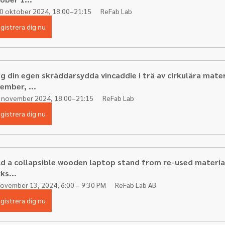
0 oktober 2024, 18:00–21:15
ReFab Lab 
gistrera dig nu
g din egen skräddarsydda vincaddie i trä av cirkulära materi
ember, ...
 november 2024, 18:00–21:15
ReFab Lab
gistrera dig nu
ld a collapsible wooden laptop stand from re-used materials
ks...
ovember 13, 2024, 6:00 – 9:30 PM
ReFab Lab AB
gistrera dig nu