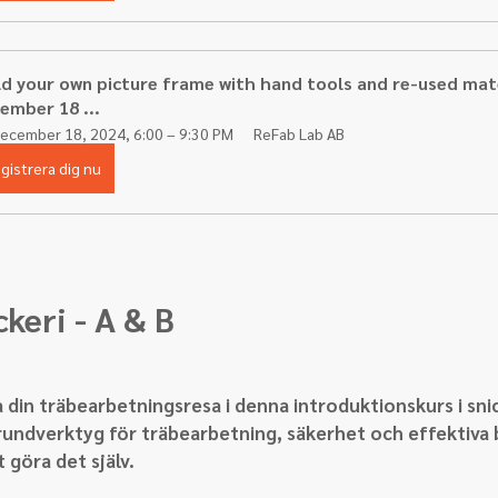
ld your own picture frame with hand tools and re-used mate
ember 18 ...
ecember 18, 2024, 6:00 – 9:30 PM
ReFab Lab AB
gistrera dig nu
keri - A & B
 din träbearbetningsresa i denna introduktionskurs i sni
 grundverktyg för träbearbetning, säkerhet och effektiva
 göra det själv.