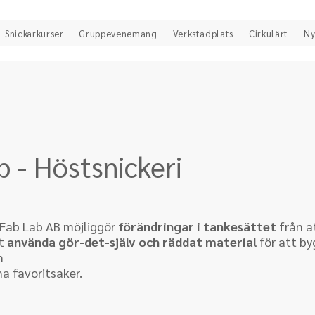
Snickarkurser
Gruppevenemang
Verkstadplats
Cirkulärt
Ny
 - Höstsnickeri
Fab Lab AB möjliggör 
förändringar i tankesättet
 från a
t 
använda gör-det-själv och räddat material
 för att by
m
na favoritsaker.