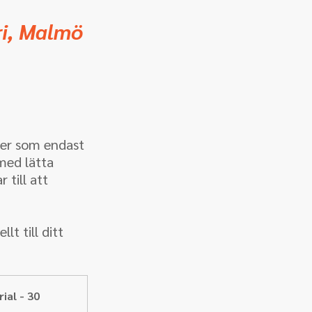
ri, Malmö 
der som endast 
med lätta 
till att 
t till ditt 
ial - 30 