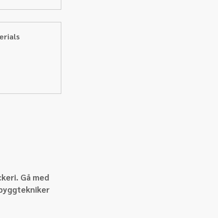
rials  
ckeri. Gå med 
 byggtekniker 