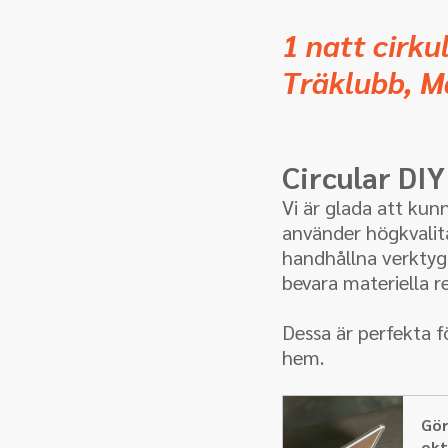
1 natt cirku
Träklubb, M
Circular DIY
Vi är glada att kun
använder högkvalita
handhållna verktyg 
bevara materiella re
Dessa är perfekta fö
hem.
Gör
okt