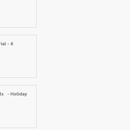
al - 6 
   - Holiday 