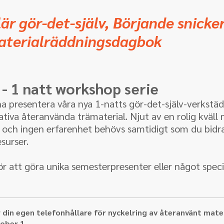
lär gör-det-själv, Börjande snicke
aterialräddningsdagbok
 - 1 natt workshop serie
na presentera våra nya 1-natts gör-det-själv-verkstä
tiva återanvända trämaterial. Njut av en rolig kväll 
och ingen erfarenhet behövs samtidigt som du bidrar 
surser.
r att göra unika semesterpresenter eller något speciell
 din egen telefonhållare för nyckelring av återanvänt mater
ober 1...