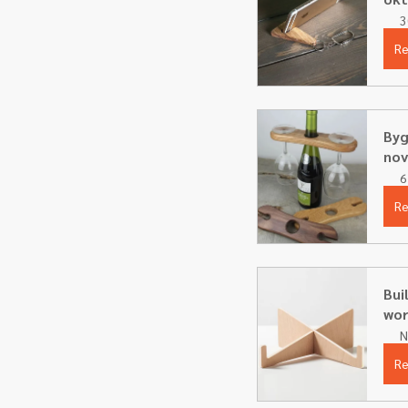
3
Re
Byg
nov
6
Re
Bui
wor
N
Re