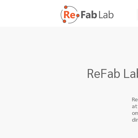
ReFab Lab
Re
at
o
di