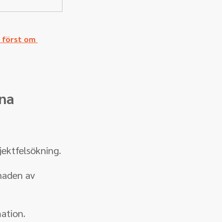
 först om 
vna
jektfelsökning.
naden av 
mation.