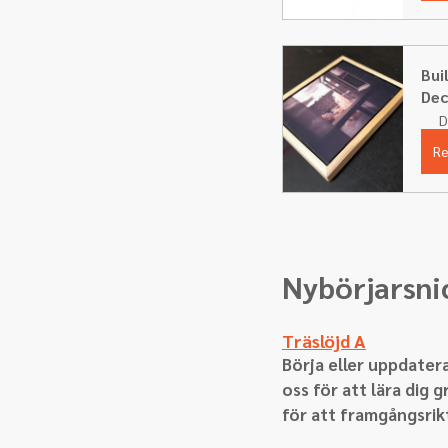
Bui
Dec
D
Re
Nybörjarsnic
Träslöjd A
Börja eller uppdatera
oss för att lära dig
för att framgångsrikt