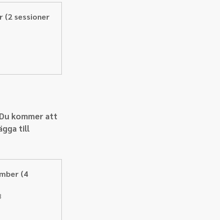
 (2 sessioner 
 Du kommer att 
gga till 
mber (4 
B