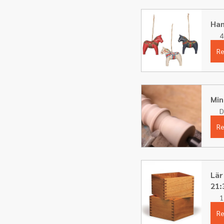
Han
4
Re
Min
D
Re
Lär
21:
1
Re