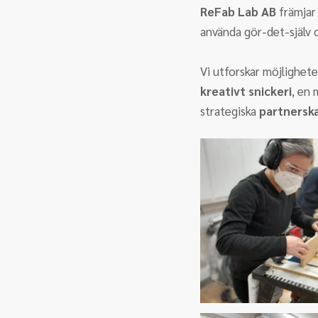
ReFab Lab AB
 främjar
använda gör-det-själv 
Vi utforskar möjlighet
kreativt snickeri
, en
strategiska 
partnersk