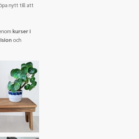
öpa nytt till att 
genom 
kurser i 
ision
 och 