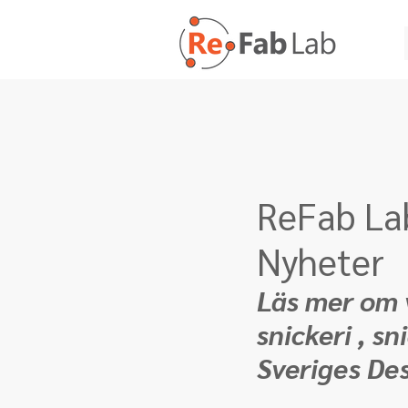
ReFab Lab
Nyheter
Läs mer om v
snickeri , s
Sveriges De