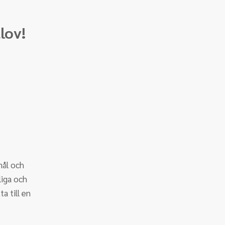
lov!
mål och 
iga och 
 till en 