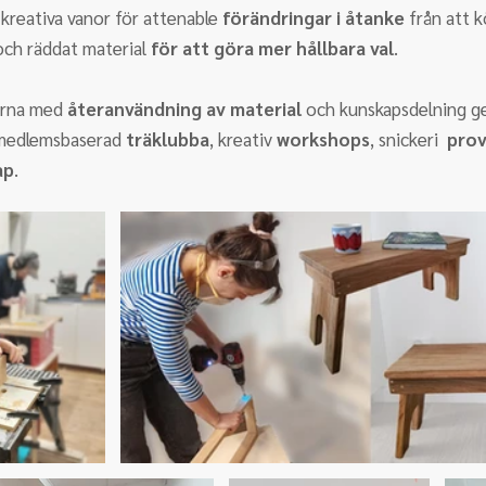
 kreativa vanor för attenable 
förändringar i åtanke
 från att k
och räddat material 
för att göra mer hållbara val
.
erna med 
återanvändning av material 
och kunskapsdelning 
 medlemsbaserad 
träklubba
, kreativ 
workshops
, snickeri  
prov
ap
.