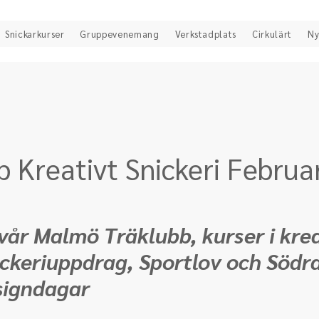
Snickarkurser
Gruppevenemang
Verkstadplats
Cirkulärt
Ny
 Kreativt Snickeri Februar
år Malmö Träklubb, kurser i krea
nickeriuppdrag, Sportlov och Södra
signdagar