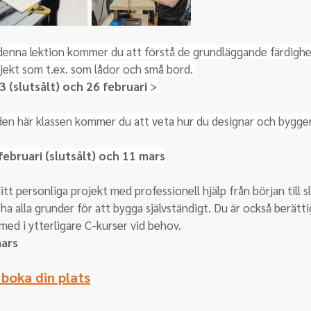
denna lektion kommer du att förstå de grundläggande färdigh
ojekt som t.ex. som lådor och små bord. 
3 
(slutsålt) 
och 26 februari
 >
den här klassen kommer du att veta hur du designar och bygger 
februari (slutsålt) och 11 mars
itt personliga projekt med professionell hjälp från början till s
a alla grunder för att bygga självständigt. Du är också berättig
 med i ytterligare C-kurser vid behov.
mars
 boka din plats