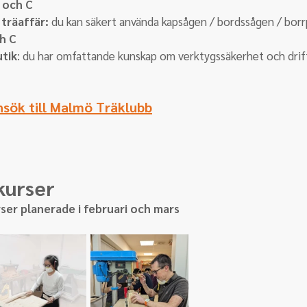
B och C
träaffär: 
du kan säkert använda kapsågen / bordssågen / bor
ch C
utik
: du har omfattande kunskap om verktygssäkerhet och drif
nsök till Malmö Träklubb
urser
rser planerade i februari och mars