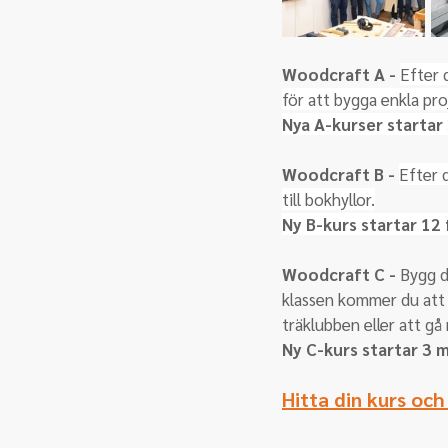
Woodcraft A - 
Efter 
för att bygga enkla pr
Nya A-kurser startar 
Woodcraft B 
- 
Efter 
till bokhyllor.
Ny B-kurs startar 12 
Woodcraft C - 
Bygg d
klassen kommer du att h
träklubben eller att gå
Ny C-kurs startar 3 
Hitta din kurs och