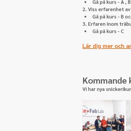
Gå på kurs - A , 
2. Viss erfarenhet av 
Gå på kurs - B o
3. Erfaren inom träb
Gå på kurs - C 
Lär dig mer och a
Kommande k
Vi har nya snickeriku