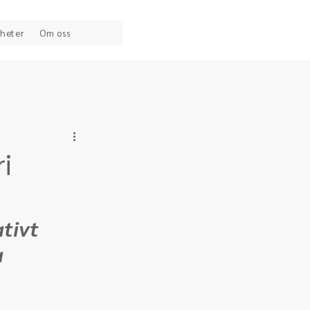
heter
Om oss
i
tivt 
 