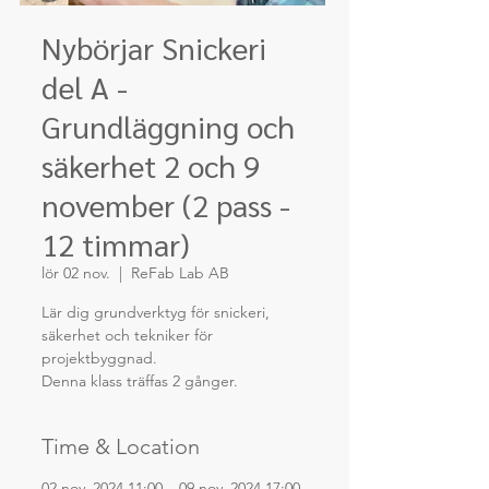
Nybörjar Snickeri
del A -
Grundläggning och
säkerhet 2 och 9
november (2 pass -
12 timmar)
lör 02 nov.
  |  
ReFab Lab AB
Lär dig grundverktyg för snickeri,
säkerhet och tekniker för
projektbyggnad.
Denna klass träffas 2 gånger.
Time & Location
02 nov. 2024 11:00 – 09 nov. 2024 17:00