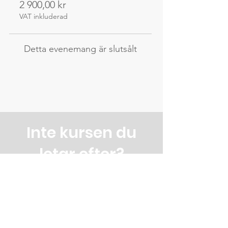
2 900,00 kr
VAT inkluderad
Detta evenemang är slutsålt
Inte kursen du
letar efter?
Vi erbjuder kurser för dig som är
intresserad av träslöjd eller
möbelsnickeri i Skåne.
Vi har kurser som ska passa