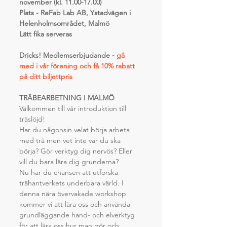
november (kl. 11.00-17.00)
Plats - ReFab Lab AB, Ystadvägen i 
Helenholmsområdet, Malmö
Lätt fika serveras
Dricks! Medlemserbjudande -
gå 
med i vår förening och få 10% rabatt 
på ditt biljettpris
TRÄBEARBETNING I MALMÖ
Välkommen till vår introduktion till 
träslöjd!
Har du någonsin velat börja arbeta 
med trä men vet inte var du ska 
börja? Gör verktyg dig nervös? Eller 
vill du bara lära dig grunderna?
Nu har du chansen att utforska 
trähantverkets underbara värld. I 
denna nära övervakade workshop 
kommer vi att lära oss och använda 
grundläggande hand- och elverktyg 
för att lära oss hur man gör och 