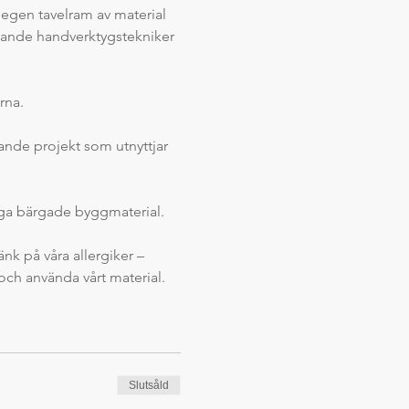
n egen tavelram av material 
gande handverktygstekniker 
rna. 
ande projekt som utnyttjar 
nga bärgade byggmaterial.
nk på våra allergiker – 
 och använda vårt material.
Slutsåld