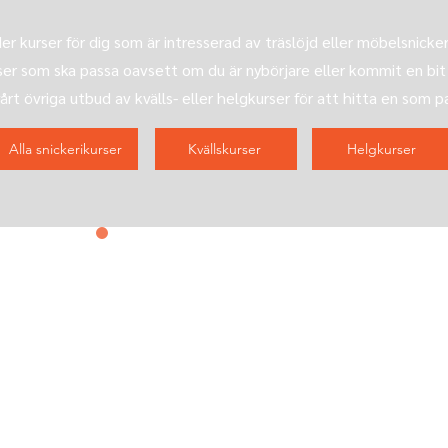
er kurser för dig som är intresserad av träslöjd eller möbelsnickeri
rser som ska passa oavsett om du är nybörjare eller kommit en bit
vårt övriga utbud av kvälls- eller helgkurser för att hitta en som p
Alla snickerikurser
Kvällskurser
Helgkurser
Kontakta oss
&
prenumerera