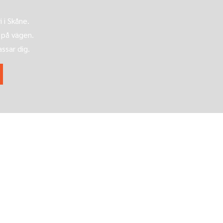
 i Skåne.
 på vägen.
assar dig.