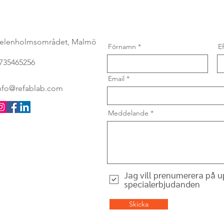
elenholmsområdet, Malmö
Förnamn
E
735465256
Email
nfo@refablab.com
Meddelande
Jag vill prenumerera på 
specialerbjudanden
Skicka