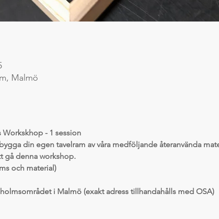
5
lm, Malmö
 Workskhop - 1 session
 bygga din egen tavelram av våra medföljande återanvända mater
att gå denna workshop.
oms och material)
nholmsområdet i Malmö (exakt adress tillhandahålls med OSA)