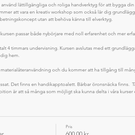
och använd lättillgängliga och roliga handverktyg för att bygga di
ommer att vara en kreativ workshop som också lär dig grundläg
etningskoncept utan att behöva känna till elverktyg.
r kursen passar både nybörjare med noll erfarenhet och mer erfa
talt 4 timmars undervisning. Kursen avslutas med ett grundlägg
 dig hem.
materialåteranvändning och du kommer att ha tillgång till må
sat. Det finns en handikapptoalett. Bärbar öronsnäcka finns.  Tä
bition är att så många som möjligt ska kunna delta i våra kurser
Pris
ar
600,00 kr