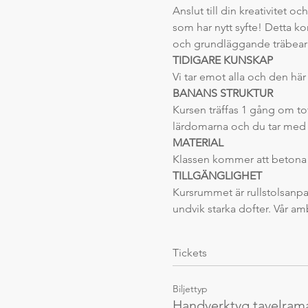
Anslut till din kreativitet 
som har nytt syfte! Detta k
och grundläggande träbearb
TIDIGARE KUNSKAP
Vi tar emot alla och den hä
BANANS STRUKTUR
Kursen träffas 1 gång om to
lärdomarna och du tar med
MATERIAL
Klassen kommer att betona 
TILLGÄNGLIGHET
Kursrummet är rullstolsanpas
undvik starka dofter. Vår am
Tickets
Biljettyp
Handverktyg tavelram