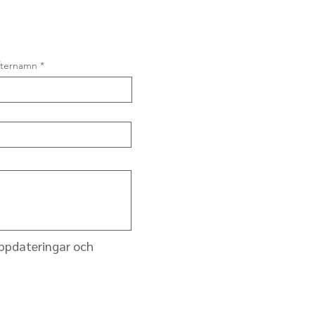
fternamn
uppdateringar och