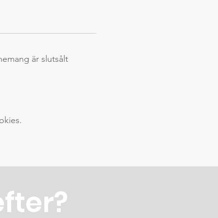
nemang är slutsålt
okies.
efter?