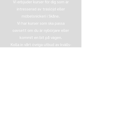
Vi erbjuder kurser för dig som är
intresserad av träslöjd eller
möbelsnickeri i Skåne.
Vi har kurser som ska passa
oavsett om du är nybörjare eller
kommit en bit på vägen.
Kolla in vårt övriga utbud av kvälls-
eller helgkurser för att hitta en
som passar dig.
Alla snickerikurser
Kvällskurser
Helgkurser