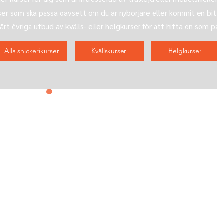
rser som ska passa oavsett om du är nybörjare eller kommit en bit
vårt övriga utbud av kvälls- eller helgkurser för att hitta en som p
Alla snickerikurser
Kvällskurser
Helgkurser
Kontakta oss
&
prenumerera