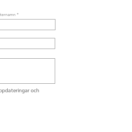
fternamn
uppdateringar och