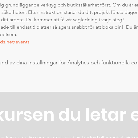
ig grundläggande verktyg och butikssäkerhet först. Om du är erf
h säkerheten. Efter instruktion startar du ditt projekt första da
ditt arbete. Du kommer att få vår vägledning i varje steg!
sade till endast 6 platser så agera snabbt för att boka din!  Du 
petsera.
ds.net/events
 av dina inställningar för Analytics och funktionella co
kursen du letar 
er kurser för dig som är intresserad av träslöjd eller möbelsnickeri