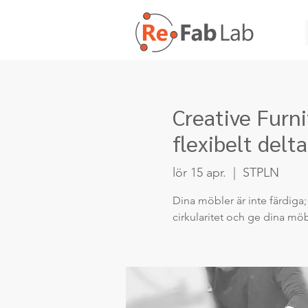
Creative Furn
flexibelt delt
lör 15 apr.
  |  
STPLN
Dina möbler är inte färdiga; 
cirkularitet och ge dina mö