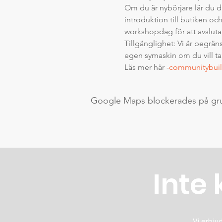
Om du är nybörjare lär du d
introduktion till butiken oc
workshopdag för att avsluta 
Tillgänglighet: Vi är begrän
egen symaskin om du vill ta
Läs mer här -
communitybuil
Google Maps blockerades på grund
Inte 
Vi erbjud