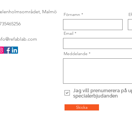
elenholmsområdet, Malmö
Förnamn
E
735465256
Email
nfo@refablab.com
Meddelande
Jag vill prenumerera på 
specialerbjudanden
Skicka