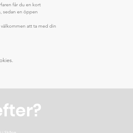
aren får du en kort 
gen, sedan en öppen 
är välkommen att ta med din 
okies.
efter?
 i Skåne.