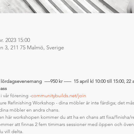
pr. 2023 15:00
 3, 211 75 Malmö, Sverige
ördagsevenemang  ----950 kr -----  15 april kl 10:00 till 15:00, 22 ap
pass
i vår förening -
communitybuilds.net/join
ure Refinishing Workshop - dina möbler är inte färdiga; det måst
ge dina möbler en andra chans.
den här workshopen kommer du att ha en chans att fixa/finisha/r
ommer att finnas 2 fem timmars sessioner med öppen och överva
u vill delta.