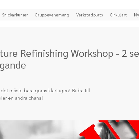
Snickarkurser
Gruppevenemang
Verkstadplats
Cirkulärt
Ny
iture Refinishing Workshop - 2 s
agande
det måste bara göras klart igen! Bidra till
bler en andra chans!