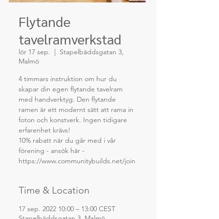
Flytande
tavelramverkstad
lör 17 sep.
  |  
Stapelbäddsgatan 3,
Malmö
4 timmars instruktion om hur du
skapar din egen flytande tavelram
med handverktyg. Den flytande
ramen är ett modernt sätt att rama in
foton och konstverk. Ingen tidigare
erfarenhet krävs!
10% rabatt när du går med i vår
förening - ansök här -
https://www.communitybuilds.net/join
Time & Location
17 sep. 2022 10:00 – 13:00 CEST
Stapelbäddsgatan 3, Malmö,