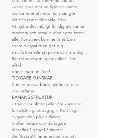
Efter denna kurs kommer du att 
kunna göra mer än flytande ramar! 
Du kommer att veta hur man gör
allt från ramar till enkla lådor.
Att göra det möjligt för dig att kunna 
montera och rama in dina egna foton 
eller konstverk kommer inte bara
spara pengar men ger dig 
självförtroende att prova och lära dig 
fler träbearbetningstekniker. Det 
alltid
börjar med en låda!
TIDIGARE KUNSKAP
Kursen passar både nybörjare och 
mer erfarna.
BANANS STRUKTUR
Utgångspunkten i alla våra kurser är 
folkbildningspedagogik. Kort sagt 
bygger den på en dialog
mellan ledare och deltagare.
Vi träffas 1 gång i 3 timmar.
De första 2 timmarna kommer att 