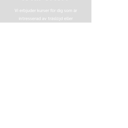
Vi erbjuder kurser för dig som är
intresserad av träslöjd eller
möbelsnickeri i Skåne.
Vi har kurser som ska passa
oavsett om du är nybörjare eller
kommit en bit på vägen.
Kolla in vårt övriga utbud av kvälls-
eller helgkurser för att hitta en
som passar dig.
Alla snickerikurser
Kvällskurser
Helgkurser