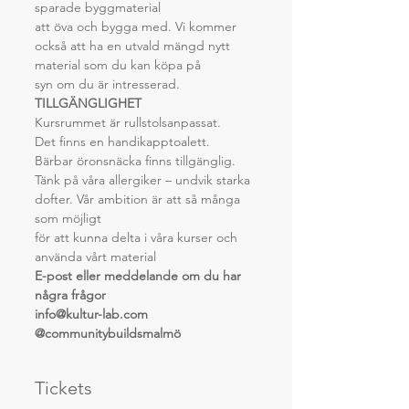
sparade byggmaterial
att öva och bygga med. Vi kommer 
också att ha en utvald mängd nytt 
material som du kan köpa på
syn om du är intresserad.
TILLGÄNGLIGHET
Kursrummet är rullstolsanpassat.
Det finns en handikapptoalett.
Bärbar öronsnäcka finns tillgänglig.
Tänk på våra allergiker – undvik starka 
dofter. Vår ambition är att så många 
som möjligt
för att kunna delta i våra kurser och 
använda vårt material
E-post eller meddelande om du har 
några frågor 
info@kultur-lab.com
@communitybuildsmalmö
Tickets