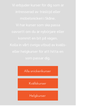
Vi erbjuder kurser för dig som är
intresserad av träslöjd eller
möbelsnickeri i Skåne.
Vi har kurser som ska passa
oavsett om du är nybörjare eller
kommit en bit på vägen.
Kolla in vårt övriga utbud av kvälls-
eller helgkurser för att hitta en
som passar dig.
Alla snickerikurser
Kvällskurser
Helgkurser