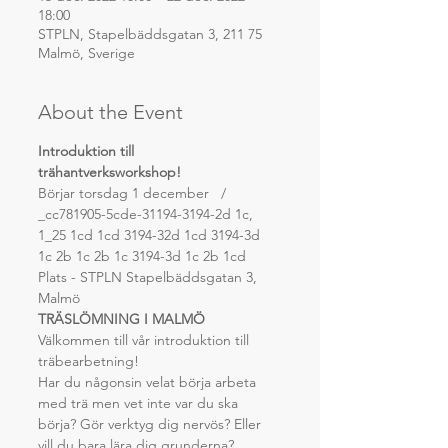
18:00
STPLN, Stapelbäddsgatan 3, 211 75
Malmö, Sverige
About the Event
Introduktion till 
trähantverksworkshop!
Börjar torsdag 1 december   / 
_cc781905-5cde-31194-3194-2d 1c, 
1_25 1cd 1cd 3194-32d 1cd 3194-3d 
1c 2b 1c 2b 1c 3194-3d 1c 2b 1cd
Plats - STPLN Stapelbäddsgatan 3, 
Malmö
TRÄSLÖMNING I MALMÖ
Välkommen till vår introduktion till 
träbearbetning!
Har du någonsin velat börja arbeta 
med trä men vet inte var du ska 
börja? Gör verktyg dig nervös? Eller 
vill du bara lära dig grunderna?