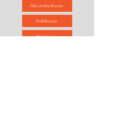
Alla snickerikurser
Kvällskurser
Helgkurser
Kontakta oss
&
prenumerera
Helenholmsområdet, Malmö
info@refablab.com