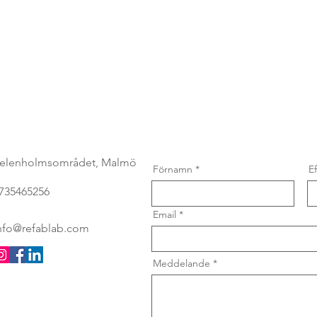
Kontakta oss
&
prenumerera
elenholmsområdet, Malmö
Förnamn
E
735465256
Email
nfo@refablab.com
Meddelande