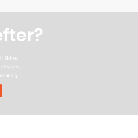
efter?
 i Skåne.
 på vägen.
assar dig.