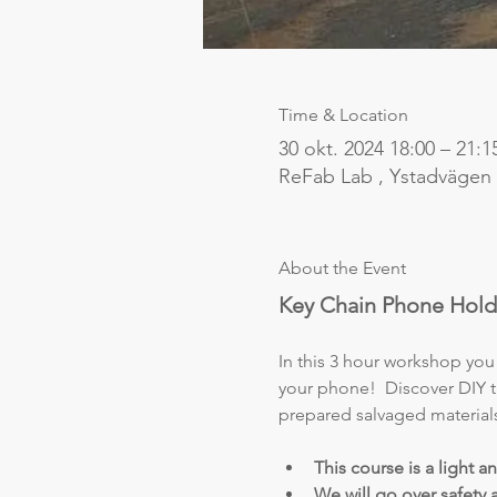
Time & Location
30 okt. 2024 18:00 – 21:1
ReFab Lab , Ystadvägen
About the Event
Key Chain Phone Hol
In this 3 hour workshop you 
your phone!  Discover DIY t
prepared salvaged material
This course is a light 
We will go over safety a