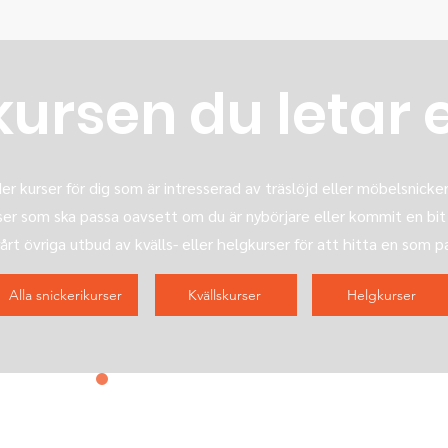
kursen du letar 
er kurser för dig som är intresserad av träslöjd eller möbelsnickeri
rser som ska passa oavsett om du är nybörjare eller kommit en bit
vårt övriga utbud av kvälls- eller helgkurser för att hitta en som p
Alla snickerikurser
Kvällskurser
Helgkurser