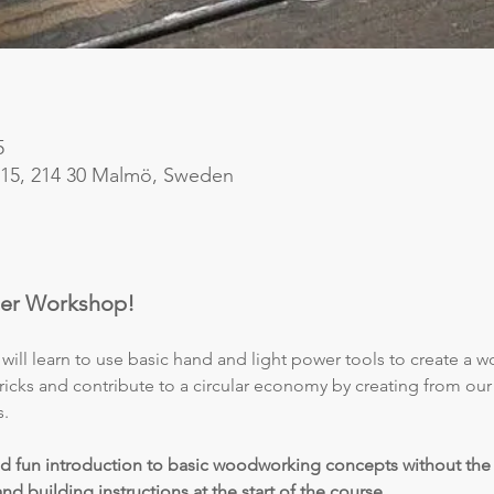
5
 15, 214 30 Malmö, Sweden
der Workshop!
will learn to use basic hand and light power tools to create a 
ricks and contribute to a circular economy by creating from our
s.
and fun introduction to basic woodworking concepts without the
nd building instructions at the start of the course. 