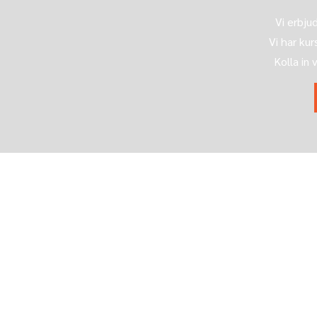
Vi erbjud
Vi har ku
Kolla in 