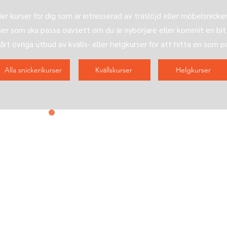
er kurser för dig som är intresserad av träslöjd eller möbelsnickeri
rser som ska passa oavsett om du är nybörjare eller kommit en bit
vårt övriga utbud av kvälls- eller helgkurser för att hitta en som p
Alla snickerikurser
Kvällskurser
Helgkurser
Kontakta oss
&
prenumerera