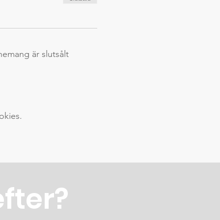
nemang är slutsålt
okies.
efter?