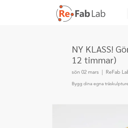
NY KLASS! Gör 
12 timmar)
sön 02 mars
  |  
ReFab La
Bygg dina egna träskulptur