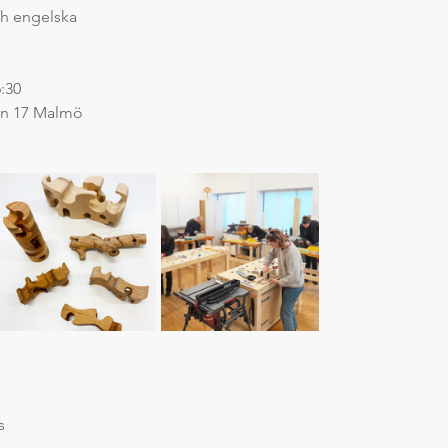
ch engelska
:30
en 17 Malmö
s