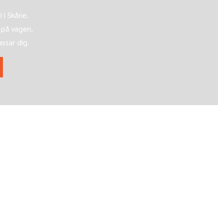
 i Skåne.
 på vägen.
assar dig.