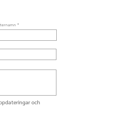
fternamn
uppdateringar och