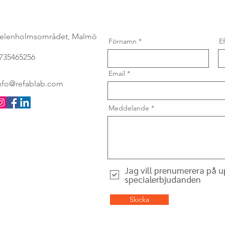
elenholmsområdet, Malmö
Förnamn
E
735465256
Email
nfo@refablab.com
Meddelande
Jag vill prenumerera på 
specialerbjudanden
Skicka