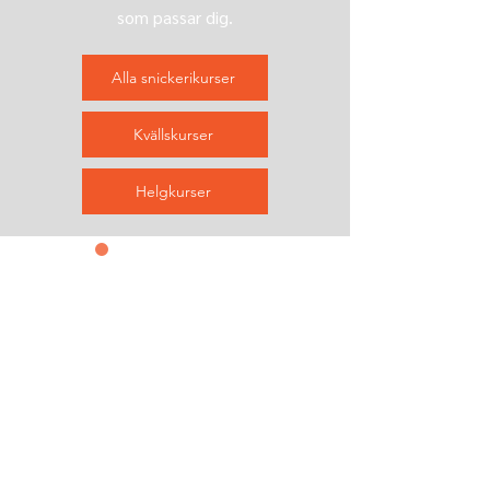
som passar dig.
Alla snickerikurser
Kvällskurser
Helgkurser
Kontakta oss
&
prenumerera
Helenholmsområdet, Malmö
info@refablab.com