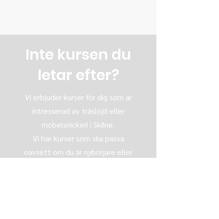
Inte kursen du
letar efter?
Vi erbjuder kurser för dig som är
intresserad av träslöjd eller
möbelsnickeri i Skåne.
Vi har kurser som ska passa
oavsett om du är nybörjare eller
kommit en bit på vägen.
Kolla in vårt övriga utbud av kvälls-
eller helgkurser för att hitta en
som passar dig.