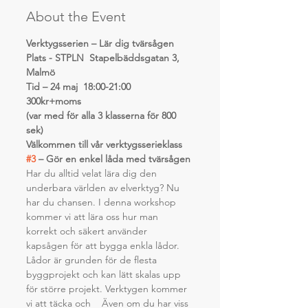
About the Event
Verktygsserien – Lär dig tvärsågen
Plats - STPLN  Stapelbäddsgatan 3, 
Malmö
Tid – 24 maj  18:00-21:00
300kr+moms
(var med för alla 3 klasserna för 800 
sek)
Välkommen till vår verktygsserieklass 
#3
 – Gör en enkel låda med tvärsågen
Har du alltid velat lära dig den 
underbara världen av elverktyg? Nu 
har du chansen. I denna workshop 
kommer vi att lära oss hur man 
korrekt och säkert använder 
kapsågen för att bygga enkla lådor. 
Lådor är grunden för de flesta 
byggprojekt och kan lätt skalas upp 
för större projekt. Verktygen kommer 
vi att täcka
 och  
  Även om du har viss 