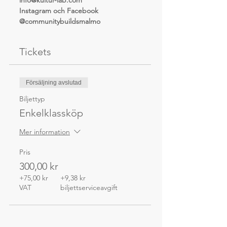
info@kultur-lab.com
Instagram och Facebook 
@communitybuildsmalmo
Tickets
Försäljning avslutad
Biljettyp
Enkelklassköp
Mer information
Pris
300,00 kr
+75,00 kr
+9,38 kr
VAT
biljettserviceavgift