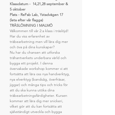
Klassdatum -  14,21,28 september & 
5 oktober
Plats - ReFab Lab, Ystadvägen 17 
(leta efter vår flagga)
TRÄSLÖMNING I MALMÖ
Välkommen till vår 2:a klass i träslöjd!
Har du viss erfarenhet av 
träbearbetning men vill lära dig mer 
och öva på dina kunskaper?
Nu har du chansen att utforska 
trähantverkets underbara värld och 
bygga ett projekt. I denna 
övervakade workshop kommer vi att 
fortsätta att lära oss nya handverktyg, 
nya elverktyg (bandsåg, överfräsar, 
jiggar) och många tips och tricks för 
att du ska kunna utöka dina 
träbearbetningsfärdigheter. Kursen 
kommer att lära dig mer snickeri, 
vilket gör att du kan fortsätta att 
självständigt utveckla och bygga 