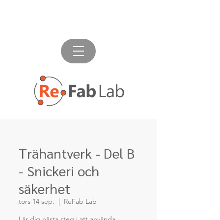
Trähantverk - Del B
- Snickeri och
säkerhet
tors 14 sep.
  |  
ReFab Lab
Lär dig nästa steg i att använda