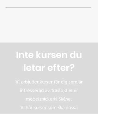
Inte kursen du
letar efter?
Vi erbjuder kurser för dig som är
intresserad av träslöjd eller
möbelsnickeri i Skåne.
Vi har kurser som ska passa
oavsett om du är nybörjare eller
kommit en bit på vägen.
Kolla in vårt övriga utbud av kvälls-