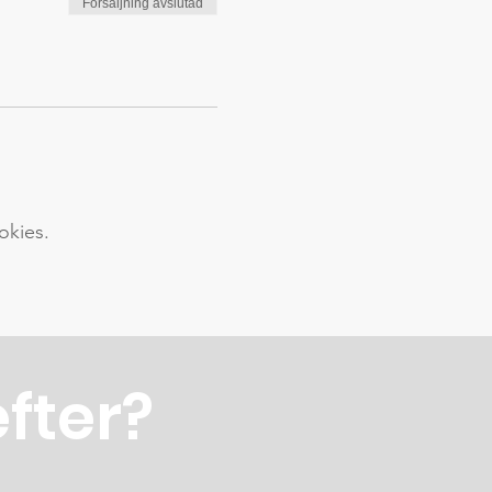
Försäljning avslutad
okies.
efter?