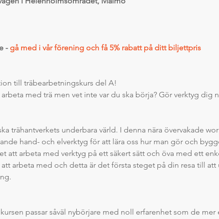
advägen i Helenholmsområdet, Malmö
 -
gå med i vår förening och få 5% rabatt på ditt biljettpris
ion till träbearbetningskurs del A!
arbeta med trä men vet inte var du ska börja? Gör verktyg dig ner
ska trähantverkets underbara värld. I denna nära övervakade wor
de hand- och elverktyg för att lära oss hur man gör och bygge
t att arbeta med verktyg på ett säkert sätt och öva med ett enke
 att arbeta med och detta är det första steget på din resa till att
ing.
r kursen passar såväl nybörjare med noll erfarenhet som de mer e