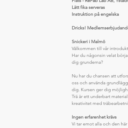
Plats - ReFab Lab AB, Yst
Lätt fika serveras
Instruktion på engelska
Dricks! Medlemserbjudande
Snickeri i Malmö
Välkommen till vår introdukt
Har du någonsin velat börja 
dig grunderna?
Nu har du chansen att utfor
oss och använda grundläggan
dig. Kursen ger dig möjlighe
Trä är ett underbart material
kreativitet med träbearbetn
Ingen erfarenhet krävs
Vi tar emot alla och den hä