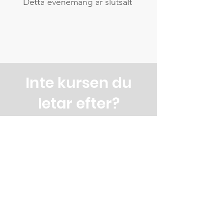
Detta evenemang är slutsålt
Inte kursen du
letar efter?
Vi erbjuder kurser för dig som är
intresserad av träslöjd eller
möbelsnickeri i Skåne.
Vi har kurser som ska passa
oavsett om du är nybörjare eller
kommit en bit på vägen.
Kolla in vårt övriga utbud av kvälls-