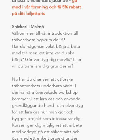
Dricks! Medlemserbjudande -
gå 
med i vår förening och få 5% rabatt 
på ditt biljettpris
Snickeri i Malmö
Välkommen till vår introduktion till 
träbearbetningskurs del A!
Har du någonsin velat börja arbeta 
med trä men vet inte var du ska 
börja? Gör verktyg dig nervös? Eller 
vill du bara lära dig grunderna?
Nu har du chansen att utforska 
trähantverkets underbara värld. I 
denna nära övervakade workshop 
kommer vi att lära oss och använda 
grundläggande hand- och elverktyg 
för att lära oss hur man gör och 
bygger projekt som intresserar dig. 
Kursen ger dig möjlighet att arbeta 
med verktyg på ett säkert sätt och 
öva med ett enkelt projekt under 