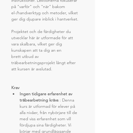
instruktioner. Lektionerna fokuserar 
på "varför" och "när" bakom
el-/handverktyg och metoder, vilket 
ger dig djupare inblick i hantverket.
Projektet och de färdigheter du 
utvecklar här är utformade för att 
vara skalbara, vilket ger dig 
kunskapen att ta dig an en
brett utbud av 
träbearbetningsprojekt långt efter 
att kursen är avslutad.
Krav
Ingen tidigare erfarenhet av 
träbearbetning krävs
 : Denna 
kurs är utformad för elever på 
alla nivåer, från nybörjare till de 
med viss erfarenhet som vill 
fördjupa sina färdigheter. Vi 
börjar med grundläggande 