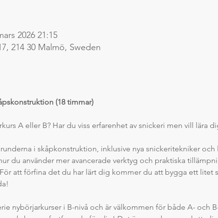
mars 2026 21:15
17, 214 30 Malmö, Sweden
åpskonstruktion (18 timmar)
rkurs A eller B? Har du viss erfarenhet av snickeri men vill lära 
underna i skåpkonstruktion, inklusive nya snickeritekniker och l
ur du använder mer avancerade verktyg och praktiska tillämpning
ör att förfina det du har lärt dig kommer du att bygga ett litet
da!
rie nybörjarkurser i B-nivå och är välkommen för både A- och 