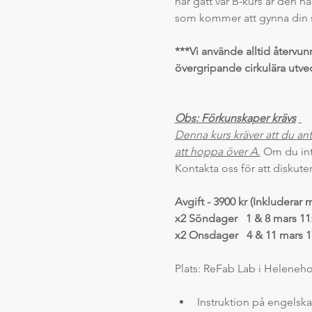
har gått vår B-kurs är den h
som kommer att gynna din s
***Vi använde alltid återvunn
övergripande cirkulära utve
Obs: Förkunskaper krävs
Denna kurs kräver att du ant
att hoppa över A.
 Om du int
Kontakta oss för att diskute
Avgift - 3900 kr (Inkluderar
x2 Söndager   1 & 8 mars 11:
x2 Onsdager   4 & 11 mars 17
Plats: ReFab Lab i Helene
Instruktion på engelska