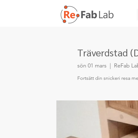
Träverdstad (
sön 01 mars
  |  
ReFab La
Fortsätt din snickeri resa