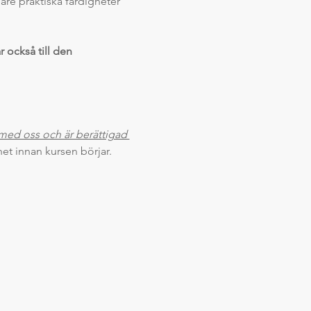
are praktiska färdigheter 
r också till den 
 med oss och är berättigad 
het innan kursen börjar. 