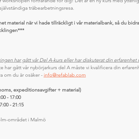
är workshopen fortfarande för dig! Det är en ny kurs med ytterlig
jälvständiga träbearbetningsresa.
et material när vi hade tillräckligt i vår materialbank, så du bidra
cklingen***
ingen har gått vår Del A-kurs eller har diskuterat din erfarenhet
e har gått vår nybörjarkurs del A måste vi kvalificera din erfaren
ra om du är osäker - 
info@refablab.com
 moms, expeditionsavgifter + material)
00 - 17:00
:00 - 21:15
holm-området i Malmö