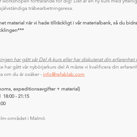
är workshopen fortfarande för dig! Det är en ny kurs med ytterlig
jälvständiga träbearbetningsresa.
et material när vi hade tillräckligt i vår materialbank, så du bidra
cklingen***
ingen har gått vår Del A-kurs eller har diskuterat din erfarenhet
e har gått vår nybörjarkurs del A måste vi kvalificera din erfaren
ra om du är osäker - 
info@refablab.com
 moms, expeditionsavgifter + material)
  18:00 - 21:15
:00
holm-området i Malmö