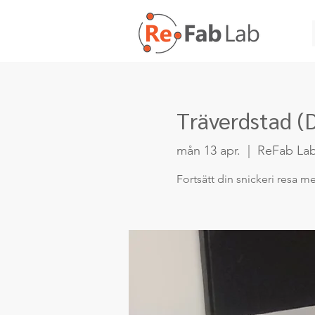
Träverdstad (D
mån 13 apr.
  |  
ReFab La
Fortsätt din snickeri resa