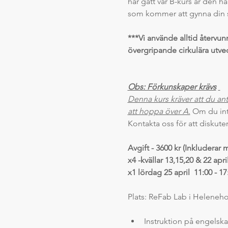
har gått vår B-kurs är den h
som kommer att gynna din s
***Vi använde alltid återvunn
övergripande cirkulära utve
Obs: Förkunskaper krävs
Denna kurs kräver att du ant
att hoppa över A.
 Om du int
Kontakta oss för att diskute
Avgift - 3600 kr (Inkluderar
x4 -kvällar 13,15,20 & 22 april
x1 lördag 25 april  11:00 - 17
Plats: ReFab Lab i Helene
Instruktion på engelska