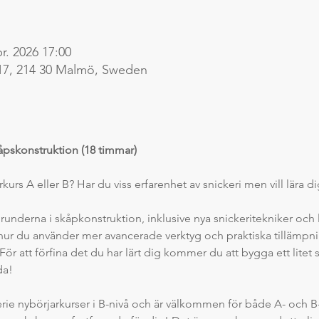
pr. 2026 17:00
17, 214 30 Malmö, Sweden
åpskonstruktion (18 timmar)
rkurs A eller B? Har du viss erfarenhet av snickeri men vill lära 
underna i skåpkonstruktion, inklusive nya snickeritekniker och l
ur du använder mer avancerade verktyg och praktiska tillämpning
ör att förfina det du har lärt dig kommer du att bygga ett litet
da!
rie nybörjarkurser i B-nivå och är välkommen för både A- och 